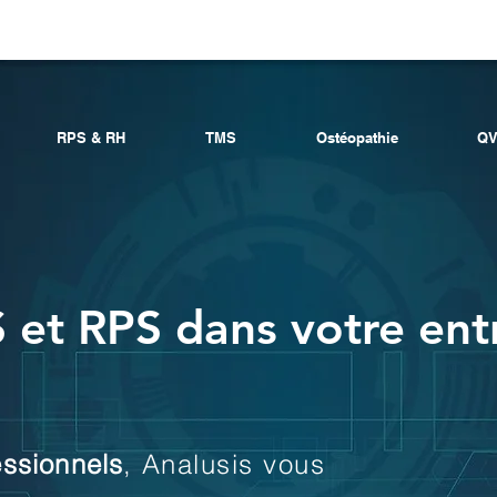
RPS & RH
TMS
Ostéopathie
QV
 et RPS dans votre ent
essionnels
,
Analusis vous