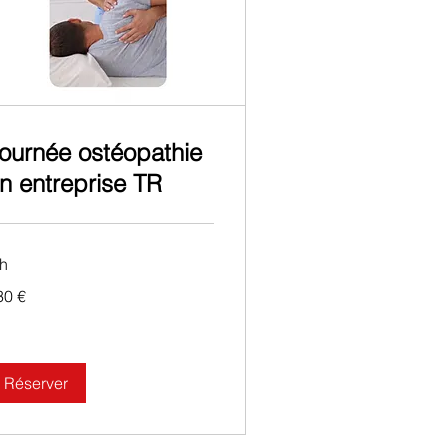
ournée ostéopathie
n entreprise TR
 h
0
30 €
ros
Réserver