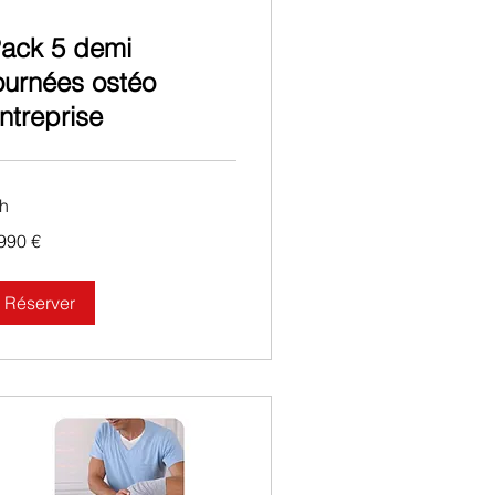
ack 5 demi
ournées ostéo
ntreprise
 h
990
 990 €
ros
Réserver