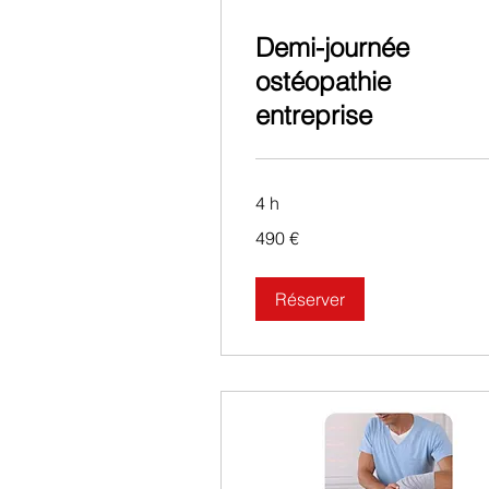
Demi-journée
ostéopathie
entreprise
4 h
490
490 €
euros
Réserver