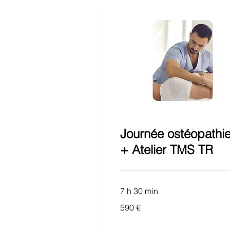
Journée ostéopathi
+ Atelier TMS TR
7 h 30 min
590
590 €
euros