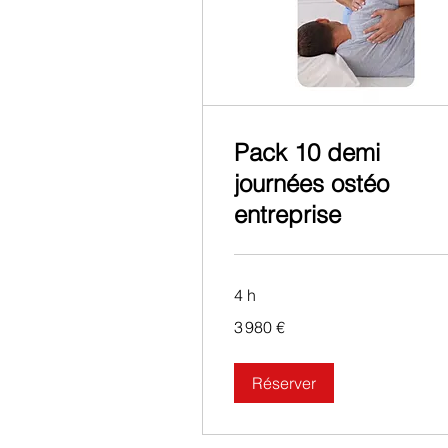
Pack 10 demi
journées ostéo
entreprise
4 h
3 980
3 980 €
euros
Réserver