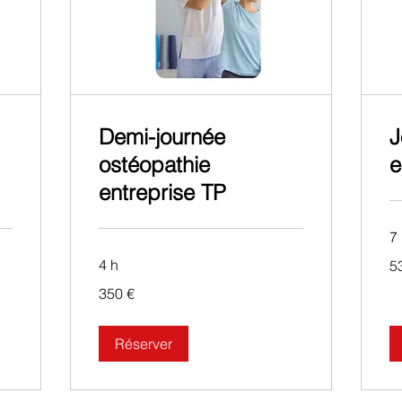
Demi-journée
J
ostéopathie
e
entreprise TP
7
53
4 h
5
eu
350
350 €
euros
Réserver